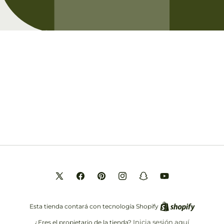
Opening soon
Be the first to know when we launch.
Correo electrónico
X
Facebook
Pinterest
Instagram
Snapchat
YouTube
(Twitter)
Esta tienda contará con tecnología Shopify
Inicia sesión aquí
¿Eres el propietario de la tienda?